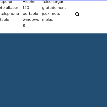
cuperer
Alcohol
Telecharger
to effacer
120
gratuitement
 telephone
portable
jeux mots
table
windows
meles
8