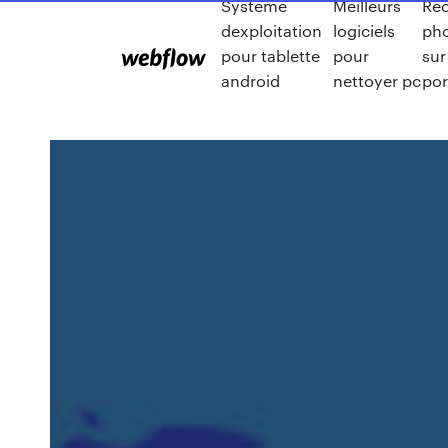
Systeme
Meilleurs
Re
dexploitation
logiciels
pho
pour tablette
pour
sur
android
nettoyer pc
por