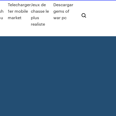
Telecharger
Jeux de
Descargar
sh
1er mobile
chasse le
gems of
au
market
plus
war pc
realiste