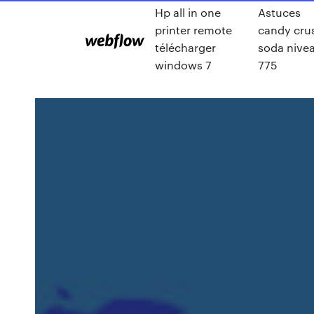
Hp all in one
Astuces
printer remote
candy cru
télécharger
soda nive
windows 7
775